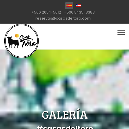
Seleccione su idioma
+506 2654-5612
+506 8435-8383
reservas@casasdeltoro.com
GALERÍA
#casasdeltoro