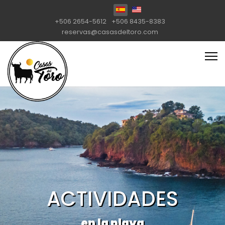
Seleccione su idioma
+506 2654-5612
+506 8435-8383
reservas@casasdeltoro.com
ACTIVIDADES
en la playa