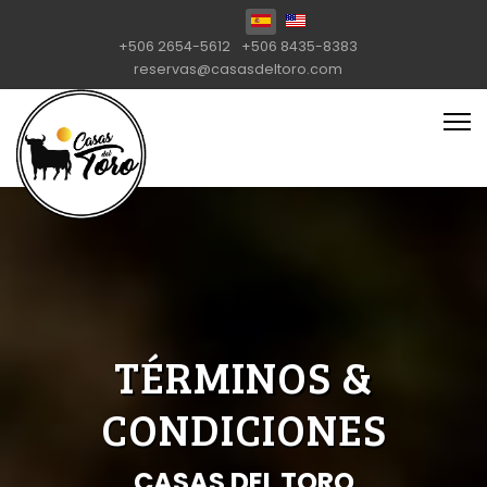
Seleccione su idioma
+506 2654-5612
+506 8435-8383
reservas@casasdeltoro.com
TÉRMINOS &
CONDICIONES
CASAS DEL TORO